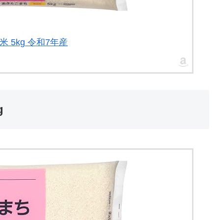
米 5kg 令和7年産
g