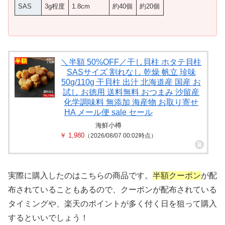
SAS
3g程度
1.8cm
約40個
約20個
＼半額 50%OFF／干し貝柱 ホタテ貝柱
SASサイズ 割れなし 乾燥 帆立 珍味
50g/110g 干貝柱 出汁 北海道産 国産 お
試し お徳用 送料無料 おつまみ 沙留産
化学調味料 無添加 海産物 お取り寄せ
HA メール便 sale セール
海鮮小樽
￥ 1,980
（2026/08/07 00:02時点）
実際に購入したのはこちらの商品です。
半額クーポン
が配
布されていることもあるので、クーポンが配布されている
タイミングや、楽天のポイントが多く付く日を狙って購入
するといいでしょう！