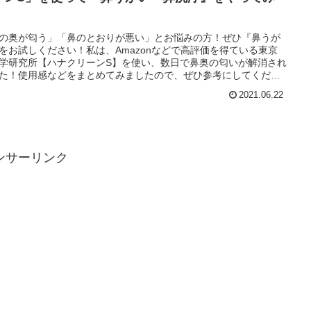
の奥が匂う」「鼻のとおりが悪い」とお悩みの方！ぜひ『鼻うが
をお試しください！私は、Amazonなどで高評価を得ている東京
学研究所【ハナクリーンS】を使い、数日で鼻奥の匂いが解消され
た！使用感などをまとめてみましたので、ぜひ参考にしてくださ
人気の双璧をなす小林製薬【ハナノア】との比較もしています。
2021.06.22
ンサーリンク