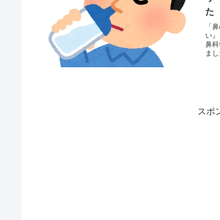
た
「鼻
い』
鼻科
まし
い。
スポ